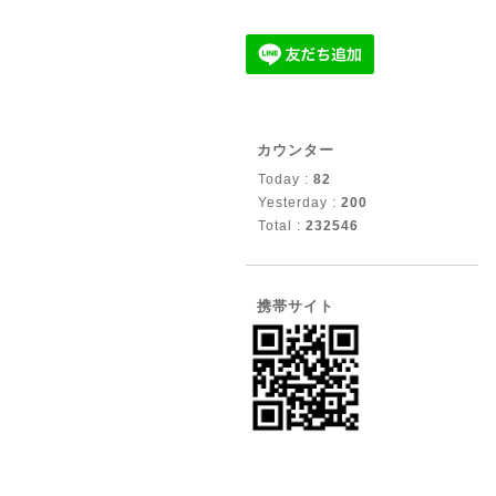
カウンター
Today :
82
Yesterday :
200
Total :
232546
携帯サイト